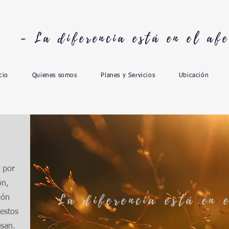
- La diferencia está en el afe
cio
Quienes somos
Planes y Servicios
Ubicación
 por
ón,
La diferencia está en 
ión
 estos
esan.