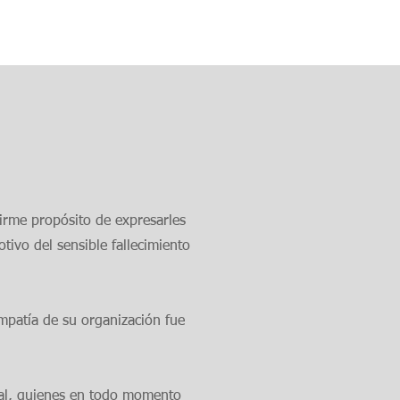
firme propósito de expresarles
ivo del sensible fallecimiento
empatía de su organización fue
nal, quienes en todo momento